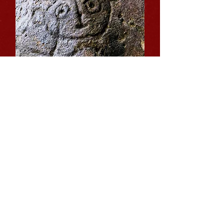
Petroglifo del
Hombre Murciélago