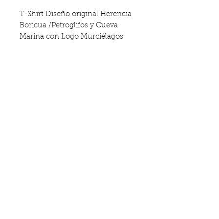
T-Shirt Diseño original Herencia
Boricua /Petroglifos y Cueva
Marina con Logo Murciélagos
Beach Defenders en la manga
Izquierda.
Impresión de Serigrafia alta
aclidad en blanco sobre Camiseta
Negra 100% Algodón Premium
Ajuste cómodo (Regular Fit).
Camp Murciélago Oficial
.Inc
Sitio Arqueológico
Reserva Natural y Marina Cueva
del Indio
Bo. Islote, Arecibo, Puerto Rico