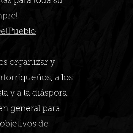
itas para toda su
mpre!
elPueblo
es organizar y
rtorriqueños, a los
sla y a la diáspora
en general para
objetivos de