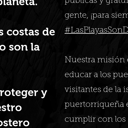
planeta.
públicas y gratu
gente, ¡para sie
s costas de
#LasPlayasSonD
o son la
Nuestra misión 
educar a los pue
visitantes de la i
roteger y
puertorriqueña 
estro
cumplir con los 
ostero