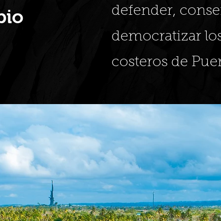
defender, conser
bio
democratizar lo
costeros de Puer