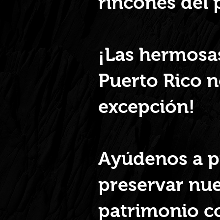
rincones del 
¡Las hermosa
Puerto Rico n
excepción!
Ayúdenos a p
preservar nu
patrimonio c